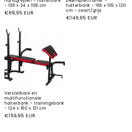
handgrepen - halterbank
beenspiertrainer -
- 136 x 34 x 108 cm
halterbank - 165 x 105 x 120
cm - zwart/grijs
Normale
€69,95 EUR
Normale
€149,95 EUR
prijs
prijs
Verstelbare en
multifunctionele
halterbank - trainingsbank
- 124 x 160 x 121 cm
Normale
€159,95 EUR
prijs