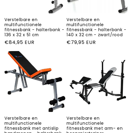
i
e
Verstelbare en
Verstelbare en
multifunctionele
multifunctionele
fitnessbank - halterbank -
fitnessbank - halterbank -
:
136 x 32 x 51 cm
140 x 32 cm - zwart/rood
Normale
€84,95 EUR
Normale
€79,95 EUR
prijs
prijs
Verstelbare en
Verstelbare en
multifunctionele
multifunctionele
fitnessbank met antislip
fitnessbank met arm- en