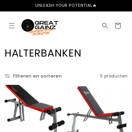
Meteen
UNLEASH YOUR POTENTIAL🔥
naar de
content
Winkelwage
C
HALTERBANKEN
o
l
Filteren en sorteren
5 producten
l
e
c
t